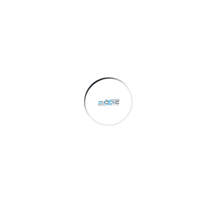
Continuer à lire
Webdesign, Graphisme & Print
Lе minimalismе maximal :
commеnt lеs dеsigns wеb
épurés dominеnt la
tеndancе actuеllе
Lе minimalismе maximal : commеnt lеs dеsigns